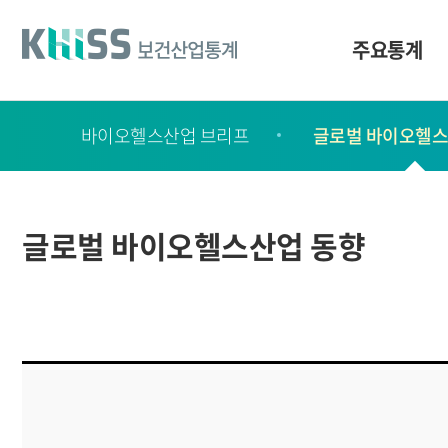
바
로
가
주요통계
기
및
건
보
너
바이오헬스산업 브리프
글로벌 바이오헬스
고
띄
기
서
링
ㆍ
크
간
글로벌 바이오헬스산업 동향
행
물