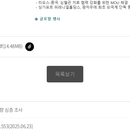
파
14.48MB)
일
다
운
로
드
목록보기
향 심층 조사
3(2025.06.23)