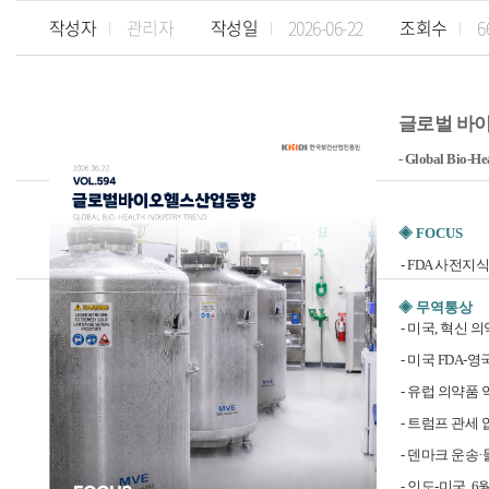
작성자
관리자
작성일
2026-06-22
조회수
6
글로벌 바이오헬
- Global Bio-He
◈ FOCUS
-
FDA 사전지
◈ 무역통상
- 미국, 혁신
- 미국 FDA-
- 유럽 의약품
- 트럼프 관세
- 덴마크 운송·
- 인도-미국, 