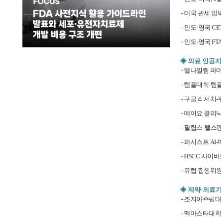
- 미국 관세 압
- 인도-영국 CE
- 인도-영국 
◈ 의료 인공
- 앨나일램 파
- 템플대학-템플
- 구글 리서치
- 메이요 클리
- 필립스-웰스팬
- 퍼시스트 A
- HSCC 사
- 유럽 집행위원
◈ 제약·의료
- 조지아주립대학
- 맥마스터대학