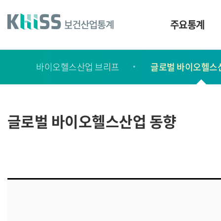
바
로
가
주요통계
기
및
건
보
너
바이오헬스산업 브리프
글로벌 바이오헬스
고
띄
기
서
링
ㆍ
크
간
글로벌 바이오헬스산업 동향
행
물