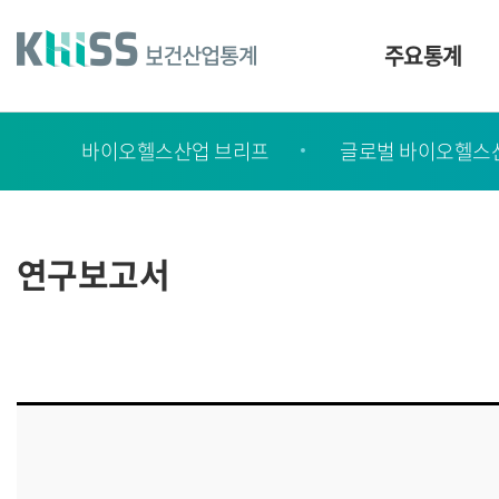
바
로
가
주요통계
기
및
건
보
너
바이오헬스산업 브리프
글로벌 바이오헬스
고
띄
기
서
링
ㆍ
크
간
연구보고서
행
물