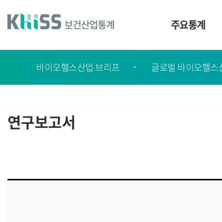
바
로
가
주요통계
기
및
건
보
너
바이오헬스산업 브리프
글로벌 바이오헬스
고
띄
기
서
링
ㆍ
크
간
연구보고서
행
물