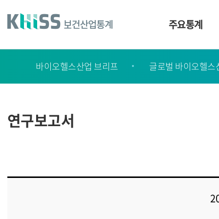
바
로
가
주요통계
기
및
건
보
너
바이오헬스산업 브리프
글로벌 바이오헬스
고
띄
기
서
링
ㆍ
크
간
연구보고서
행
물
2