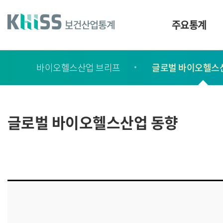
바
로
가
주요통계
기
및
건
보
너
바이오헬스산업 브리프
글로벌 바이오헬스
고
띄
기
서
링
ㆍ
크
간
글로벌 바이오헬스산업 동향
행
물