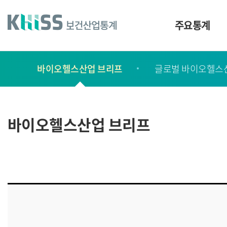
바
로
가
주요통계
기
및
건
보
너
바이오헬스산업 브리프
글로벌 바이오헬스
고
띄
기
서
링
ㆍ
크
간
바이오헬스산업 브리프
행
물