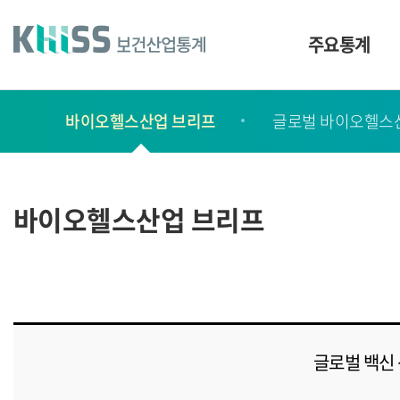
바
로
가
주요통계
기
및
건
보
너
바이오헬스산업 브리프
글로벌 바이오헬스
고
띄
기
서
링
ㆍ
크
간
바이오헬스산업 브리프
행
물
글로벌 백신 산