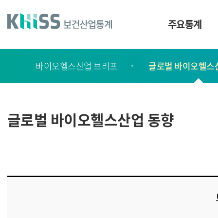
바
로
가
주요통계
기
및
건
보
너
바이오헬스산업 브리프
글로벌 바이오헬스
고
띄
기
서
링
ㆍ
크
간
글로벌 바이오헬스산업 동향
행
물