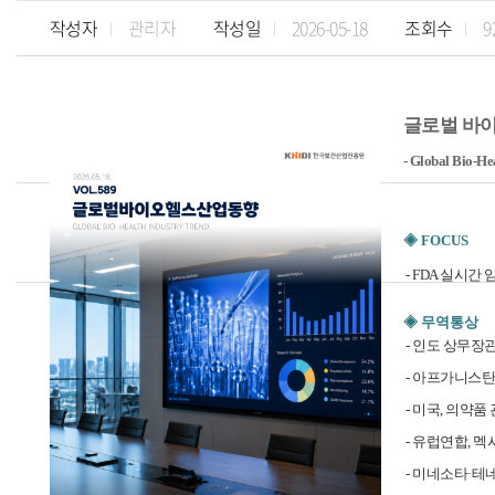
작성자
관리자
작성일
2026-05-18
조회수
9
글로벌 바이오헬
- Global Bio-He
◈ FOCUS
-
FDA 실시간
◈ 무역통상
- 인도 상무장관
- 아프가니스탄
- 미국, 의약
- 유럽연합, 멕
- 미네소타·테