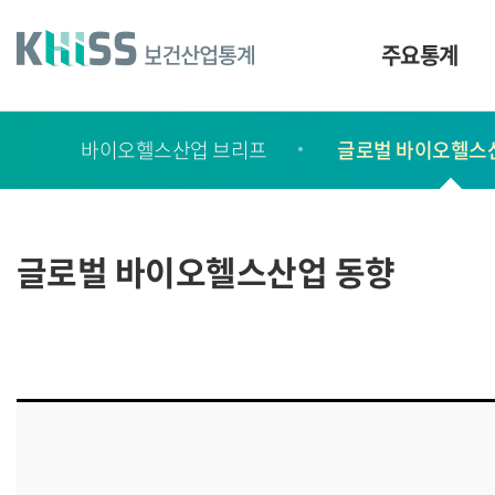
바
로
가
주요통계
기
및
건
보
너
바이오헬스산업 브리프
글로벌 바이오헬스
고
띄
기
서
링
ㆍ
크
간
글로벌 바이오헬스산업 동향
행
물