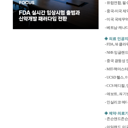
- 유럽연합, 
- 중국-미국 제
- 미국 국제무역
- 베트남·캐나다
◈ 의료 인공
- FDA, AI
- NHS 잉글랜
- 중국 광둥성
- MIT-맥마스
- UCSD 헬스
- CCS 메디컬
- 애보트, AI 
- 인실리코 메디
◈ 제약·의료
- 존슨앤드존슨
- 아일랜드, 