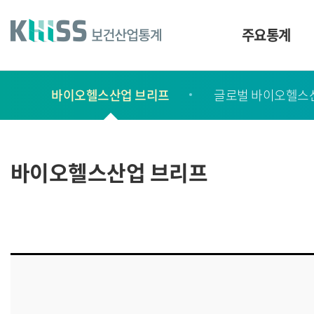
바
로
가
주요통계
기
및
건
보
너
바이오헬스산업 브리프
글로벌 바이오헬스
고
띄
기
서
링
ㆍ
크
간
바이오헬스산업 브리프
행
물