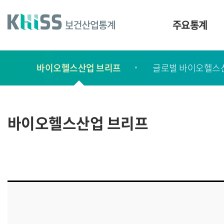
바
로
가
주요통계
기
및
건
보
너
바이오헬스산업 브리프
글로벌 바이오헬스
고
띄
기
서
링
ㆍ
크
간
바이오헬스산업 브리프
행
물