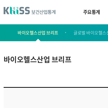
바
로
가
주요통계
기
및
건
보
너
바이오헬스산업 브리프
글로벌 바이오헬스
고
띄
기
서
링
ㆍ
크
간
바이오헬스산업 브리프
행
물