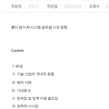
작성자
관리자
작성일
2025-03-24
조회수
4
흉터 평가 AI 시스템 글로벌 시장 동향
Contents
I . 배경
Ⅱ.
기술
·
산업의 국내외 동향
Ⅲ.
해외 사례
Ⅳ. 기대효과
Ⅴ. 한계점 및 정책 지원 필요성
Ⅵ. 정책적 시사점