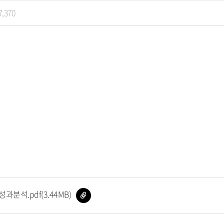
7,370
파
과분석.pdf(3.44MB)
일
다
운