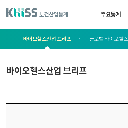
바
로
가
주요통계
기
및
건
보
너
바이오헬스산업 브리프
글로벌 바이오헬스
고
띄
기
서
링
ㆍ
크
간
바이오헬스산업 브리프
행
물