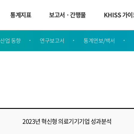
통계지표
보고서ㆍ간행물
KHISS 가
산업 동향
연구보고서
통계연보/백서
2023년 혁신형 의료기기기업 성과분석