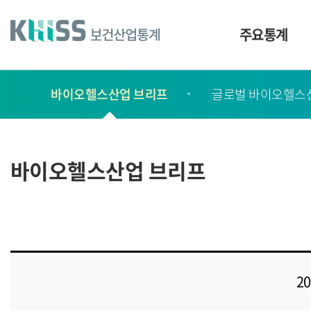
바
로
가
주요통계
기
및
건
보
너
바이오헬스산업 브리프
글로벌 바이오헬스
고
띄
기
서
링
ㆍ
크
간
바이오헬스산업 브리프
행
물
2