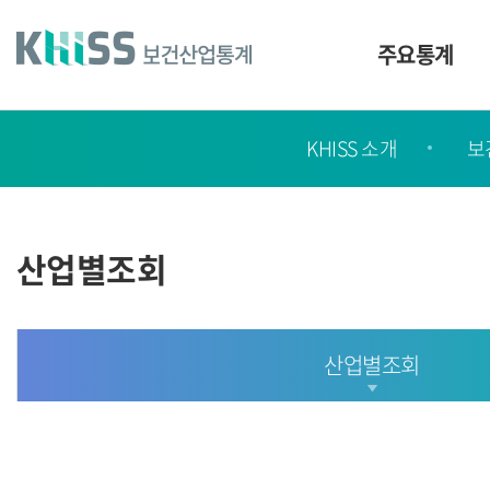
바
로
가
주요통계
기
및
건
KHISS
너
KHISS 소개
보
가
띄
기
이
링
드
크
산업별조회
산업별조회