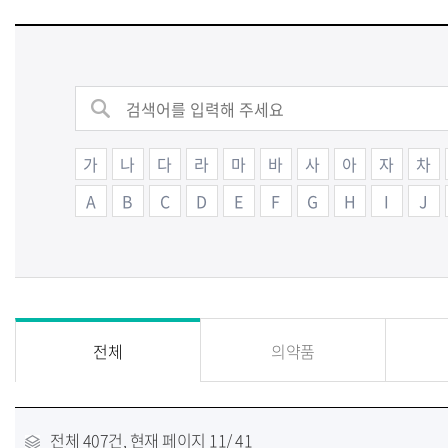
가
나
다
라
마
바
사
아
자
차
A
B
C
D
E
F
G
H
I
J
전체
의약품
전체
407건
, 현재 페이지
11
/ 41