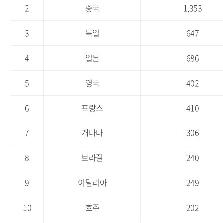
가
2
중국
1,353
명,
년
도
3
독일
647
별
추
4
일본
686
정
치
안
5
영국
402
내
6
프랑스
410
7
캐나다
306
8
브라질
240
9
이탈리아
249
10
호주
202