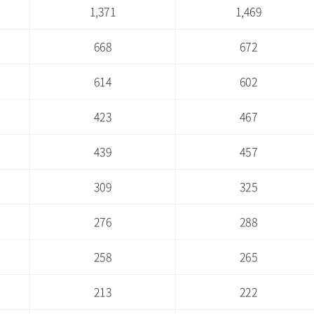
1,371
1,469
668
672
614
602
423
467
439
457
309
325
276
288
258
265
213
222