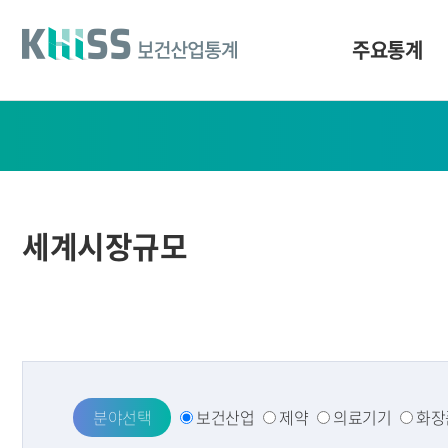
바
로
가
주요통계
기
및
건
주
너
요
띄
기
통
링
계
크
세계시장규모
분야선택
보건산업
제약
의료기기
화장