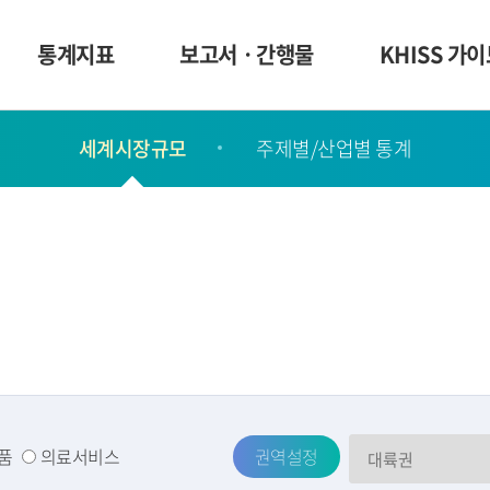
통계지표
보고서ㆍ간행물
KHISS 가
세계시장규모
주제별/산업별 통계
품
의료서비스
권역설정