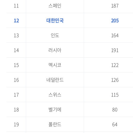
11
스페인
187
12
대한민국
205
13
인도
164
14
러시아
191
15
멕시코
122
16
네덜란드
126
17
스위스
115
18
벨기에
80
19
폴란드
64