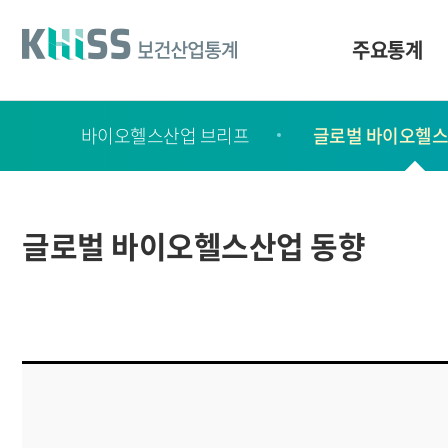
바
로
가
주요통계
기
및
건
보
너
바이오헬스산업 브리프
글로벌 바이오헬스
고
띄
기
서
링
ㆍ
크
간
글로벌 바이오헬스산업 동향
행
물