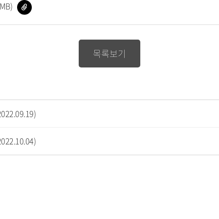
파
MB)
일
다
운
로
드
목록보기
22.09.19)
22.10.04)