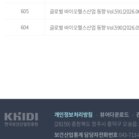
회
수,
605
글로벌 바이오헬스산업 동향 Vol.591(2026.06
첨
부
에
604
글로벌 바이오헬스산업 동향 Vol.590(2026.05
따
른
목
록
개인정보처리방침
뷰어다운로드
(28159) 충청북도 청주시 흥덕구 오
보건산업통계 담당자전화번호
043-713-