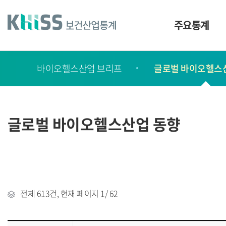
바
로
가
주요통계
기
및
건
보
너
바이오헬스산업 브리프
글로벌 바이오헬스
고
띄
기
서
링
ㆍ
크
간
글로벌 바이오헬스산업 동향
행
물
전체
613건
, 현재 페이지
1
/ 62