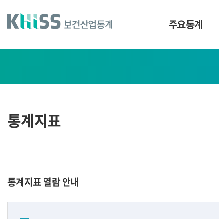
바
로
가
주요통계
기
및
건
통
너
계
띄
기
지
링
표
크
통계지표
통계지표 열람 안내