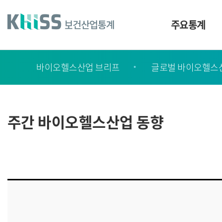
바
로
가
주요통계
기
및
건
보
너
바이오헬스산업 브리프
글로벌 바이오헬스
고
띄
기
서
링
ㆍ
크
간
주간 바이오헬스산업 동향
행
물