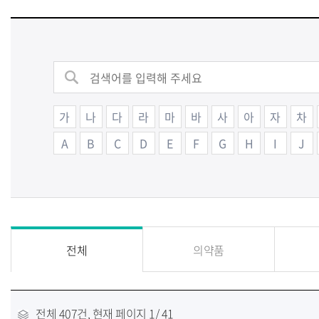
가
나
다
라
마
바
사
아
자
차
A
B
C
D
E
F
G
H
I
J
전체
의약품
전체
407건
, 현재 페이지
1
/ 41