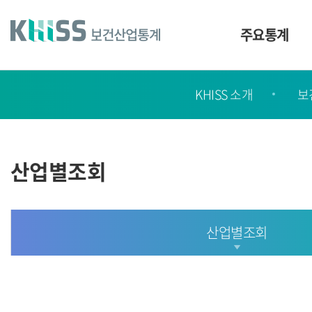
바
로
가
주요통계
기
및
건
KHISS
너
KHISS 소개
보
가
띄
기
이
링
드
크
산업별조회
산업별조회