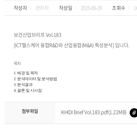
작성자
관리자
작성일
2015-06-29
조회수
1
보건산업브리프 Vol.183
[ICT헬스케어 융합R&D와 산업융합(M&A) 특성분석] 입니다.
목차
1. 배경 및 목적
2. 분석데이터 및 분석방법
3. 분석결과
4. 결론 및 시사점
첨부파일
KHIDI Brief Vol.183.pdf(1.22MB)