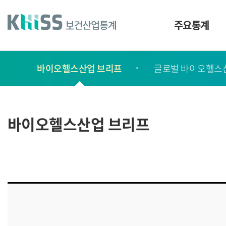
바
로
가
주요통계
기
및
건
보
너
바이오헬스산업 브리프
글로벌 바이오헬스
고
띄
기
서
링
ㆍ
크
간
바이오헬스산업 브리프
행
물