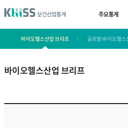
바
로
가
주요통계
기
및
건
보
너
바이오헬스산업 브리프
글로벌 바이오헬스
고
띄
기
서
링
ㆍ
크
간
바이오헬스산업 브리프
행
물