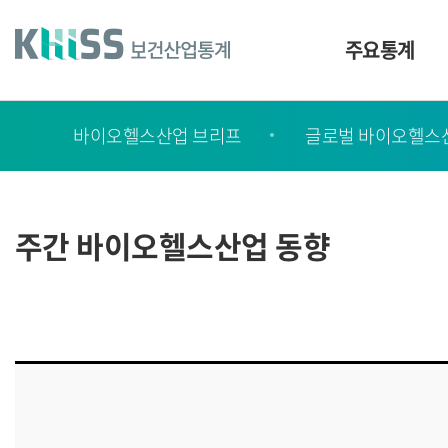
바
로
가
주요통계
기
및
건
보
너
바이오헬스산업 브리프
글로벌 바이오헬스
고
띄
기
서
링
ㆍ
크
간
주간 바이오헬스산업 동향
행
물