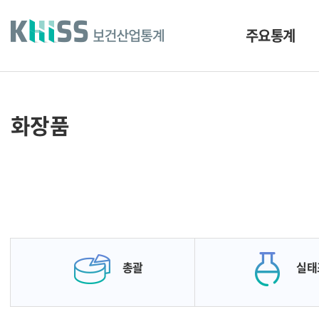
바
로
가
주요통계
기
및
건
너
띄
기
화장품
링
크
총괄
실태