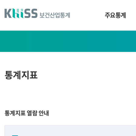
바
로
가
주요통계
기
및
건
통
너
계
띄
기
지
링
표
크
통계지표
통계지표 열람 안내