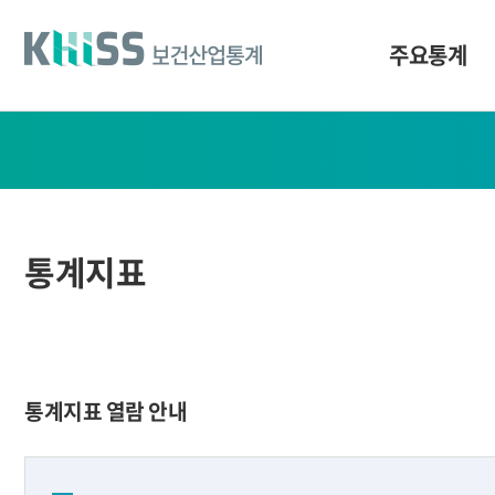
바
로
가
주요통계
기
및
건
통
너
계
띄
기
지
링
표
크
통계지표
통계지표 열람 안내