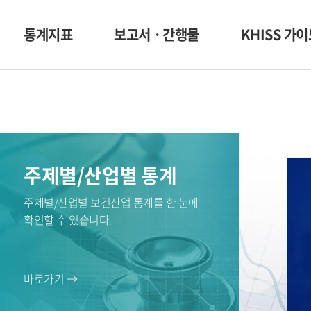
통계지표
보고서ㆍ간행물
KHISS 가
주제별/산업별 통계
주제별/산업별 보건산업 통계를 한 눈에
확인할 수 있습니다.
바로가기 →