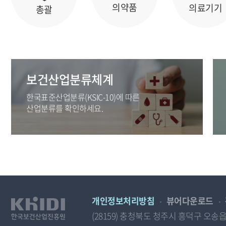
의약품
의료기기
총괄
보건산업분류체계
한국표준산업분류(KSIC-10)에 따른
산업분류를 확인하세요.
개인정보처리방침
뷰어다운로드
(28159) 충청북도 청주시 흥덕구 