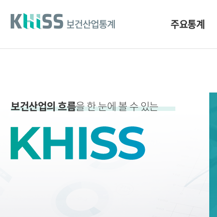
바
로
가
주요통계
기
및
건
너
띄
기
링
크
보건산업의 흐름
을 한 눈에 볼 수 있는