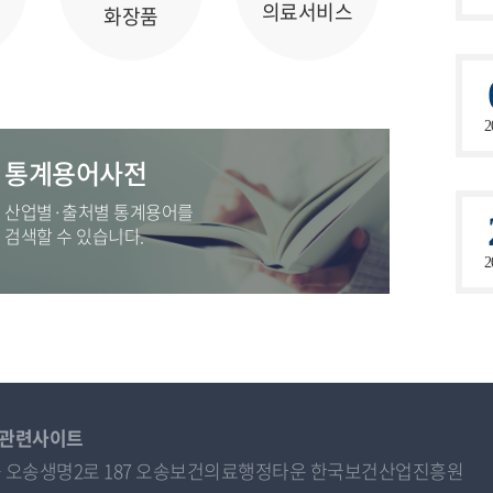
의료서비스
화장품
2
통계용어사전
산업별·출처별 통계용어를
검색할 수 있습니다.
2
관련사이트
오송읍 오송생명2로 187 오송보건의료행정타운 한국보건산업진흥원