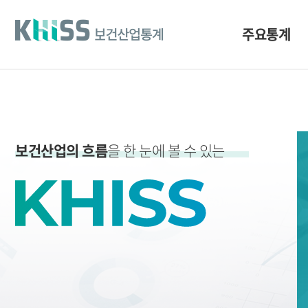
바
로
가
주요통계
기
및
건
너
띄
기
링
크
보건산업의 흐름
을 한 눈에 볼 수 있는