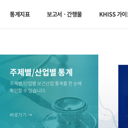
통계지표
보고서ㆍ간행물
KHISS 가
주제별/산업별 통계
주제별/산업별 보건산업 통계를 한 눈에
확인할 수 있습니다.
바로가기 →