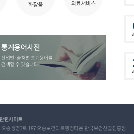
의료서비스
화장품
2
통계용어사전
산업별·출처별 통계용어를
검색할 수 있습니다.
2
관련사이트
오송읍 오송생명2로 187 오송보건의료행정타운 한국보건산업진흥원