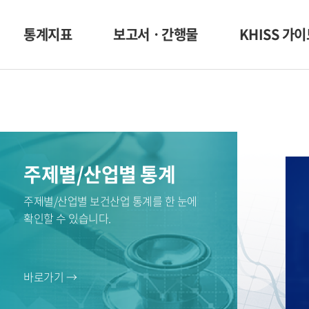
통계지표
보고서ㆍ간행물
KHISS 가
주제별/산업별 통계
주제별/산업별 보건산업 통계를 한 눈에
확인할 수 있습니다.
바로가기 →