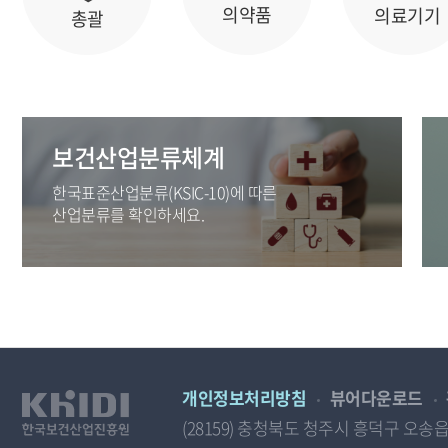
의약품
의료기기
총괄
보건산업분류체계
한국표준산업분류(KSIC-10)에 따른
산업분류를 확인하세요.
개인정보처리방침
뷰어다운로드
(28159) 충청북도 청주시 흥덕구 