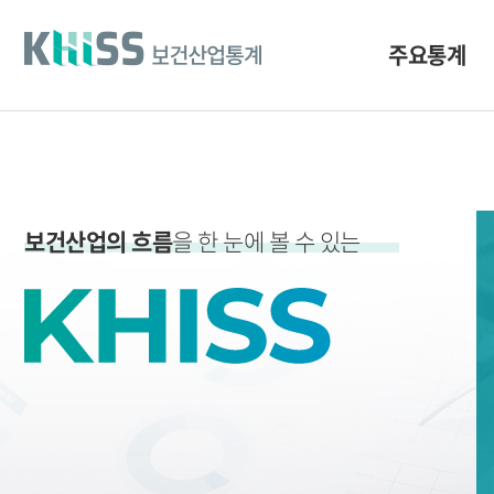
바
로
가
주요통계
기
및
건
너
띄
기
링
크
보건산업의 흐름
을 한 눈에 볼 수 있는