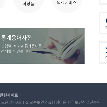
의료서비스
화장품
2
통계용어사전
산업별·출처별 통계용어를
검색할 수 있습니다.
2
관련사이트
오송읍 오송생명2로 187 오송보건의료행정타운 한국보건산업진흥원